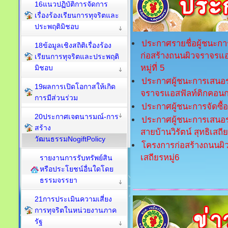
16แนวปฏิบัติการจัดการ
เรื่องร้องเรียนการทุจริตและ
ประพฤติมิชอบ
ประกาศรายชื่อผู้ชนะก
18ข้อมูลเชิงสถิติเรื่องร้อง
ก่อสร้างถนนผิวจราจรแอ
เรียนการทุจริตและประพฤติ
หมู่ที่ 5
มิชอบ
ประกาศผู้ชนะการเสนอ
19ผลการเปิดโอกาสให้เกิด
จราจรแอสฟัลท์ติกคอนกรี
การมีส่วนร่วม
ประกาศผู้ชนะการจัดซื้อ
20ประกาศเจตนารมณ์-การ
ประกาศผู้ชนะการเสนอ
สร้าง
สายบ้านวิรัตน์ สุทธิเสถีย
วัฒนธรรมNogiftPolicy
โครงการก่อสร้างถนนผิว
เสถียรหมู่6
รายงานการรับทรัพย์สิน
หรือประโยชน์อื่นใดโดย
ธรรมจรรยา
21การประเมินความเสี่ยง
การทุจริตในหน่วยงานภาค
รัฐ